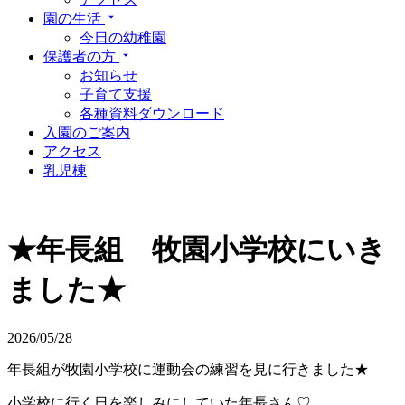
園の生活
今日の幼稚園
保護者の方
お知らせ
子育て支援
各種資料ダウンロード
入園のご案内
アクセス
乳児棟
★年長組 牧園小学校にいき
ました★
2026/05/28
年長組が牧園小学校に運動会の練習を見に行きました★
小学校に行く日を楽しみにしていた年長さん♡