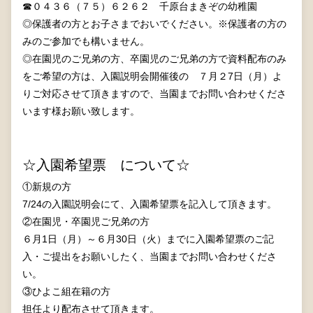
☎０４３６（７５）６２６２ 千原台まきぞの幼稚園
◎保護者の方とお子さまでおいでください。※保護者の方の
みのご参加でも構いません。
◎在園児のご兄弟の方、卒園児のご兄弟の方で資料配布のみ
をご希望の方は、入園説明会開催後の
７月２7日（月）よ
りご対応させて頂きますので、当園までお問い合わせくださ
います様お願い致します。
☆入園希望票 について☆
①新規の方
7/24の入園説明会にて、入園希望票を記入して頂きます。
②在園児・卒園児ご兄弟の方
６月1日（月）～６月30日（火）までに入園希望票のご記
入・ご提出をお願いしたく、当園までお問い合わせくださ
い。
③ひよこ組在籍の方
担任より配布させて頂きます。