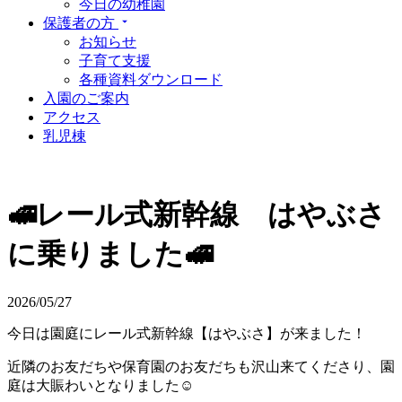
今日の幼稚園
保護者の方
お知らせ
子育て支援
各種資料ダウンロード
入園のご案内
アクセス
乳児棟
🚅レール式新幹線 はやぶさ
に乗りました🚅
2026/05/27
今日は園庭にレール式新幹線【はやぶさ】が来ました！
近隣のお友だちや保育園のお友だちも沢山来てくださり、園
庭は大賑わいとなりました☺