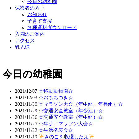
今日の幼稚園
保護者の方
お知らせ
子育て支援
各種資料ダウンロード
入園のご案内
アクセス
乳児棟
今日の幼稚園
2021/12/07
☆移動動物園☆
2021/12/03
☆おもちつき☆
2021/11/30
☆マラソン大会（年中組、年長組）☆
2021/11/29
☆交通安全教室（年少組）☆
2021/11/26
☆交通安全教室（年中組）☆
2021/11/25
☆年少・マラソン大会☆
2021/11/22
☆生活発表会☆
2021/11/19
きのこを収穫したよ