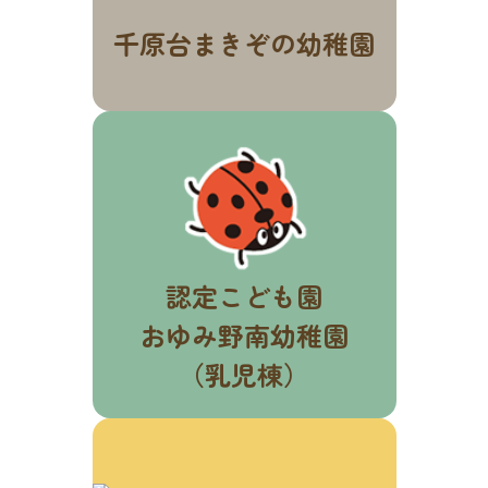
千原台まきぞの幼稚園
認定こども園
おゆみ野南幼稚園
（乳児棟）