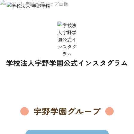
学
校
法
人
宇
野
学校法人宇野学園公式インスタグラム
学
園
宇野学園グループ