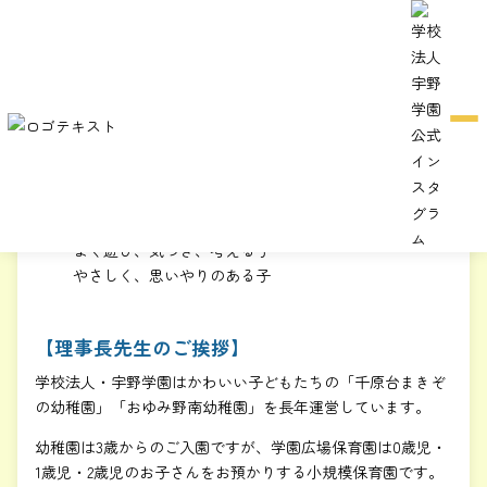
園の特色
『園の特色』
【教育目標】
元気で明るい子ども
よく遊び、気づき、考える子
やさしく、思いやりのある子
【理事長先生のご挨拶】
学校法人・宇野学園はかわいい子どもたちの「千原台まきぞ
の幼稚園」「おゆみ野南幼稚園」を長年運営しています。
幼稚園は3歳からのご入園ですが、学園広場保育園は0歳児・
1歳児・2歳児のお子さんをお預かりする小規模保育園です。