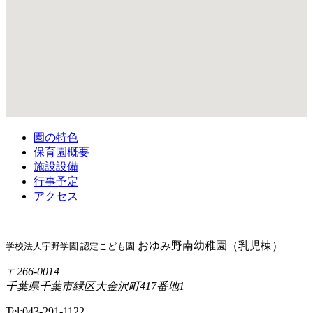
園の特色
保育園概要
施設設備
行事予定
アクセス
おゆみ野南幼稚園（乳児棟）
学校法人宇野学園 認定こども園
〒266-0014
千葉県千葉市緑区大金沢町417番地1
Tel:043-291-1122