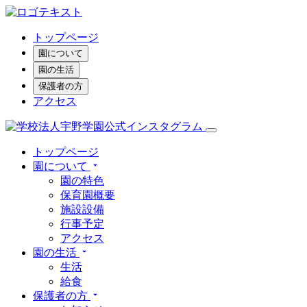
トップページ
園について
園の生活
保護者の方
アクセス
トップページ
園について
園の特色
保育園概要
施設設備
行事予定
アクセス
園の生活
生活
給食
保護者の方