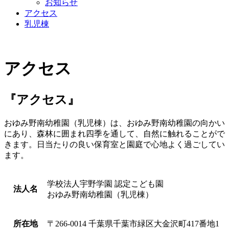
お知らせ
アクセス
乳児棟
アクセス
『アクセス』
おゆみ野南幼稚園（乳児棟）は、おゆみ野南幼稚園の向かい
にあり、森林に囲まれ四季を通して、自然に触れることがで
きます。日当たりの良い保育室と園庭で心地よく過ごしてい
ます。
学校法人宇野学園 認定こども園
法人名
おゆみ野南幼稚園（乳児棟）
所在地
〒266-0014
千葉県千葉市緑区大金沢町417番地1